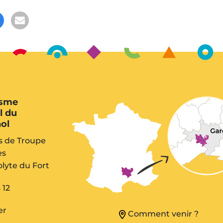
isme
l du
ol
s de Troupe
es
lyte du Fort
 12
er
Comment venir ?