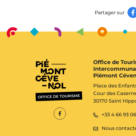
Partager sur
Office de Tour
Intercommuna
Piémont Céven
Place des Enfant
Cour des Casern
30170 Saint Hippo
+33 4 66 93 06
Lien vers le compte Facebook
Nous contact