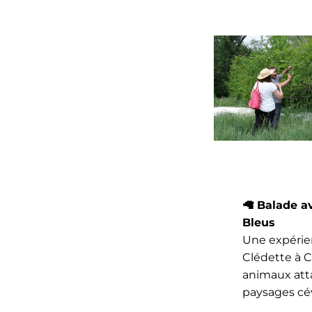
🦙
Balade av
Bleus
Une expérie
Clédette à 
animaux att
paysages cé