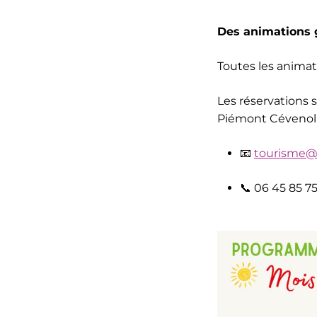
Des animations g
Toutes les anima
Les réservations 
Piémont Cévenol
📧
tourisme@
📞 06 45 85 7