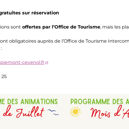
ratuites sur réservation
tions sont
offertes par l’Office de Tourisme
, mais les pl
sont obligatoires auprès de l’Office de Tourisme Interc
 :
(ouverture dans un nouvel onglet)
piemont-cevenol.fr
5 25