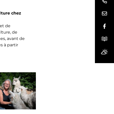
lture chez
met de
Lien
lture, de
ges, avant de
 à partir