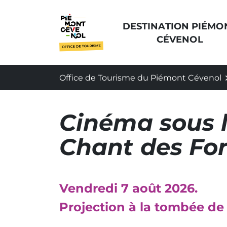
Aller
au
DESTINATION PIÉMO
contenu
CÉVENOL
Office de Tourisme du Piémont Cévenol
Cinéma sous le
Chant des For
Vendredi 7 août 2026.
Projection à la tombée de 