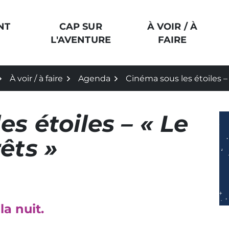
NT
CAP SUR
À VOIR / À
L'AVENTURE
FAIRE
À voir / à faire
Agenda
Cinéma sous les étoiles –
s étoiles – « Le
êts »
la nuit.