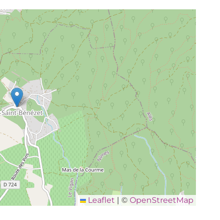
Leaflet
|
©
OpenStreetMap