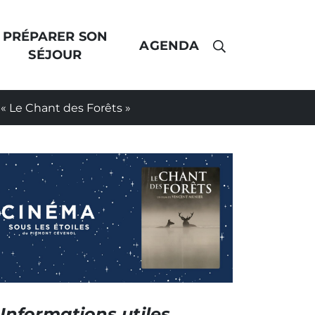
PRÉPARER SON
AGENDA
AFFICHER LA 
SÉJOUR
 « Le Chant des Forêts »
Informations utiles