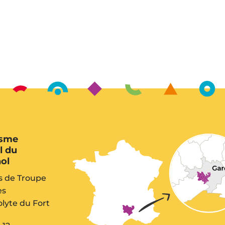
let)
isme
l du
ol
s de Troupe
es
lyte du Fort