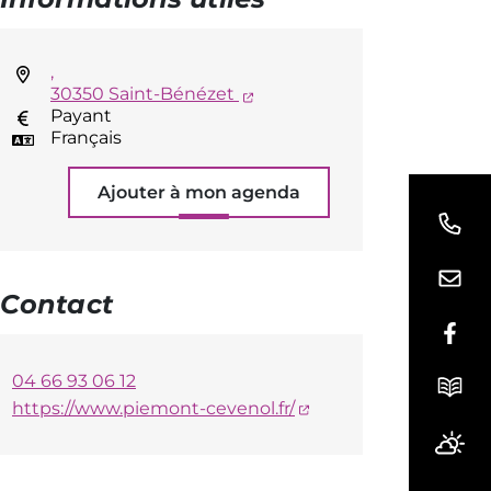
,
(ouverture dans un nouvel 
30350 Saint-Bénézet
Payant
Français
Ajouter à mon agenda
Contact
Lien
04 66 93 06 12
(ouverture dans un n
https://www.piemont-cevenol.fr/