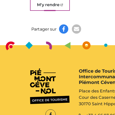
M'y rendre
(ouverture dans un nouvel ong
Partager sur
Office de Tour
Intercommuna
Piémont Céven
Place des Enfant
Cour des Casern
30170 Saint Hippo